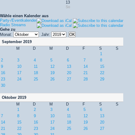
13
So
Wähle einen Kalender aus
Party-/Eventkalender
Radio Streams
Gehe zu
Monat:
Jahr:
September 2019
M
D
M
D
F
S
S
1
2
3
4
5
6
7
8
9
10
11
12
13
14
15
16
17
18
19
20
21
22
23
24
25
26
27
28
29
30
Oktober 2019
M
D
M
D
F
S
S
1
2
3
4
5
6
7
8
9
10
11
12
13
14
15
16
17
18
19
20
21
22
23
24
25
26
27
28
29
30
31