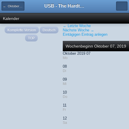
USB - The Hardtechno Family
← Oktober 2019
Kalender
← Letzte Woche
Komplette Version
Deutsch
Nächste Woche →
Eintägigen Eintrag anlegen
TOP
Wochenbeginn Oktober 07, 2019
Oktober 2019 07
Mo
08
Di
09
Mi
10
Do
11
Fr
12
Sa