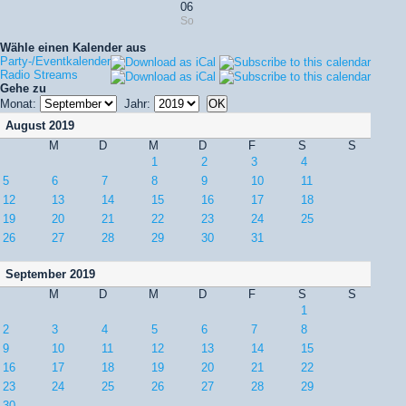
06
So
Wähle einen Kalender aus
Party-/Eventkalender
Radio Streams
Gehe zu
Monat:
Jahr:
August 2019
M
D
M
D
F
S
S
1
2
3
4
5
6
7
8
9
10
11
12
13
14
15
16
17
18
19
20
21
22
23
24
25
26
27
28
29
30
31
September 2019
M
D
M
D
F
S
S
1
2
3
4
5
6
7
8
9
10
11
12
13
14
15
16
17
18
19
20
21
22
23
24
25
26
27
28
29
30