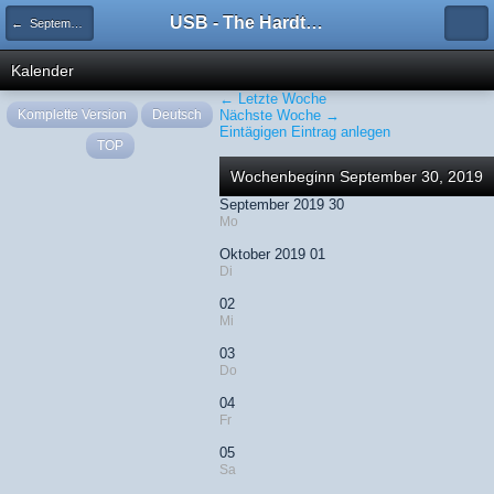
USB - The Hardtechno Family
← September 2019
Kalender
← Letzte Woche
Komplette Version
Deutsch
Nächste Woche →
Eintägigen Eintrag anlegen
TOP
Wochenbeginn September 30, 2019
September 2019 30
Mo
Oktober 2019 01
Di
02
Mi
03
Do
04
Fr
05
Sa