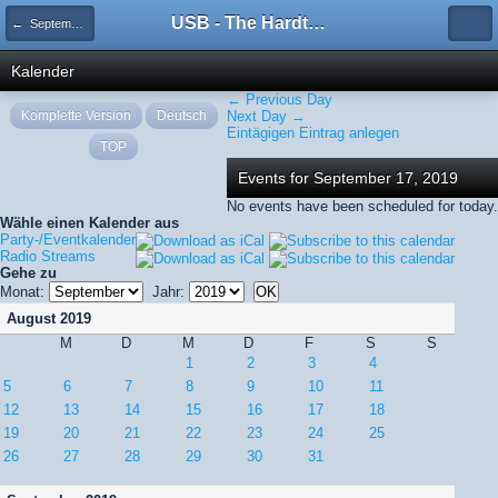
USB - The Hardtechno Family
← September 2019
Kalender
← Previous Day
Komplette Version
Deutsch
Next Day →
Eintägigen Eintrag anlegen
TOP
Events for September 17, 2019
No events have been scheduled for today.
Wähle einen Kalender aus
Party-/Eventkalender
Radio Streams
Gehe zu
Monat:
Jahr:
August 2019
M
D
M
D
F
S
S
1
2
3
4
5
6
7
8
9
10
11
12
13
14
15
16
17
18
19
20
21
22
23
24
25
26
27
28
29
30
31