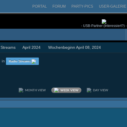
PORTAL
FORUM
PARTY-PICS
USER-GALERIE
- USB-Partner (Interessiert?) -
 Streams
April 2024
Wochenbeginn April 08, 2024
in
Radio Streams
MONTH VIEW
WEEK VIEW
DAY VIEW