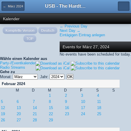
USB - The Hardtechno Family
← März 2024
Kalender
← Previous Day
Komplette Version
Deutsch
Next Day →
Eintägigen Eintrag anlegen
TOP
Events for März 27, 2024
No events have been scheduled for today.
Wähle einen Kalender aus
Party-/Eventkalender
Radio Streams
Gehe zu
Monat:
Jahr:
Februar 2024
M
D
M
D
F
S
S
1
2
3
4
5
6
7
8
9
10
11
12
13
14
15
16
17
18
19
20
21
22
23
24
25
26
27
28
29