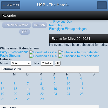
USB - The Hardtechno Family
← März 2024
Kalender
← Previous Day
Komplette Version
Deutsch
Next Day →
Eintägigen Eintrag anlegen
TOP
Events for März 02, 2024
No events have been scheduled for today.
Wähle einen Kalender aus
Party-/Eventkalender
Radio Streams
Gehe zu
Monat:
Jahr:
Februar 2024
M
D
M
D
F
S
S
1
2
3
4
5
6
7
8
9
10
11
12
13
14
15
16
17
18
19
20
21
22
23
24
25
26
27
28
29