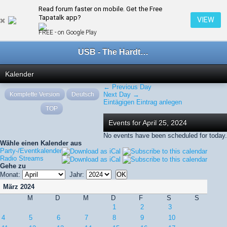
Read forum faster on mobile. Get the Free
← April 2024
Tapatalk app?
VIEW
FREE - on Google Play
USB - The Hardtechno Family
Kalender
← Previous Day
Komplette Version
Deutsch
Next Day →
Eintägigen Eintrag anlegen
TOP
Events for April 25, 2024
No events have been scheduled for today.
Wähle einen Kalender aus
Party-/Eventkalender
Radio Streams
Gehe zu
Monat:
Jahr:
März 2024
M
D
M
D
F
S
S
1
2
3
4
5
6
7
8
9
10