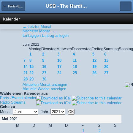
USB - The Hardtechno Family
← Party-/Eventkalender
Kalender
← Letzter Monat
Nächster Monat →
Eintägigen Eintrag anlegen
Juni 2021
Montag
Dienstag
Mittwoch
Donnerstag
Freitag
Samstag
Sonntag
1
2
3
4
5
6
7
8
9
10
11
12
13
14
15
16
17
18
19
20
21
22
23
24
25
26
27
28
29
30
Aktuellen Monat anzeigen
4
Aktuelle Woche anzeigen
Wähle einen Kalender aus
Party-/Eventkalender
Radio Streams
Gehe zu
Monat:
Jahr:
Mai 2021
M
D
M
D
F
S
S
1
2