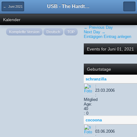
USB - The Hardtechno Family
← Juni 2021
Kalender
← Previous Day
Komplette Version
Deutsch
TOP
Next Day →
Eintägigen Eintrag anlegen
Events for Juni 01, 2021
Geburtstage
schranzilla
:
23.03.2006
:
Mitglied
Age:
40
: 0
cocoona
:
03.06.2006
: