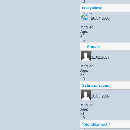
: 0
crazyclown
:
26.04.2005
:
Mitglied
Age:
42
: 5
----Armani----
:
11.02.2007
:
Mitglied
Age:
35
: 0
SchranzTrauma
:
20.05.2007
:
Mitglied
Age:
31
: 0
*blond&wirsch*