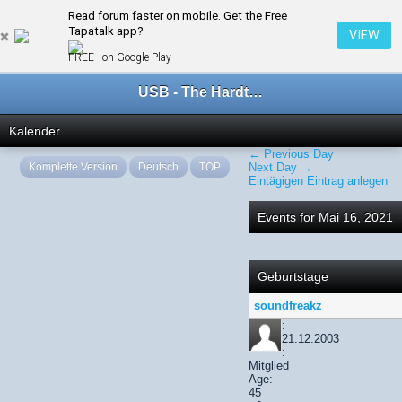
Read forum faster on mobile. Get the Free
← Mai 2021
Tapatalk app?
VIEW
FREE - on Google Play
USB - The Hardtechno Family
Kalender
← Previous Day
Komplette Version
Deutsch
TOP
Next Day →
Eintägigen Eintrag anlegen
Events for Mai 16, 2021
Geburtstage
soundfreakz
:
21.12.2003
:
Mitglied
Age:
45