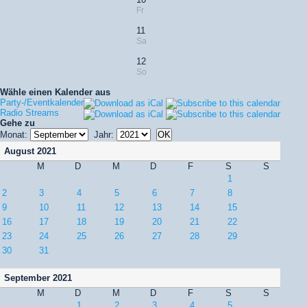
Fr
11
Sa
12
So
Wähle einen Kalender aus
Party-/Eventkalender
Radio Streams
Gehe zu
Monat:
Jahr:
August 2021
M
D
M
D
F
S
S
1
2
3
4
5
6
7
8
9
10
11
12
13
14
15
16
17
18
19
20
21
22
23
24
25
26
27
28
29
30
31
September 2021
M
D
M
D
F
S
S
1
2
3
4
5