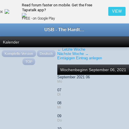
Read forum faster on mobile. Get the Free
← September 2021
Tapatalk app?
VIEW
FREE - on Google Play
USB - The Hardtechno Family
Kalender
← Letzte Woche
Komplette Version
Deutsch
Nächste Woche →
Eintägigen Eintrag anlegen
TOP
Wochenbeginn September 06, 2021
September 2021 06
Mo
07
Di
08
Mi
09
Do
10