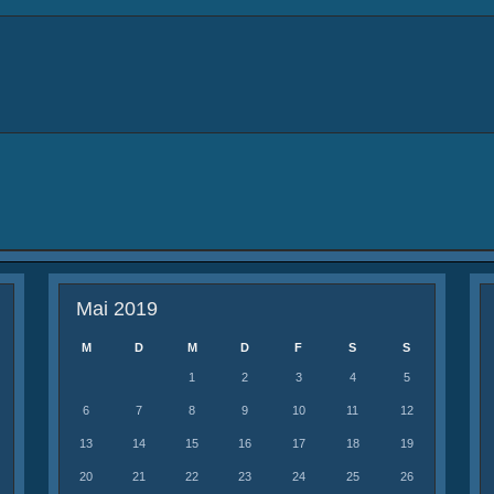
Mai 2019
M
D
M
D
F
S
S
1
2
3
4
5
6
7
8
9
10
11
12
13
14
15
16
17
18
19
20
21
22
23
24
25
26