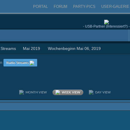
PORTAL
FORUM
PARTY-PICS
USER-GALERIE
- USB-Partner (Interessiert?) -
 Streams
Mai 2019
Wochenbeginn Mai 06, 2019
in
Radio Streams
MONTH VIEW
WEEK VIEW
DAY VIEW