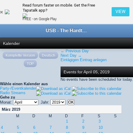
Read forum faster on mobile. Get the Free
← April 2019
Tapatalk app?
VIEW
FREE - on Google Play
USB - The Hardtechno Family
Kalender
← Previous Day
Komplette Version
Deutsch
Next Day →
Eintägigen Eintrag anlegen
TOP
Events for April 05, 2019
No events have been scheduled for today.
Wähle einen Kalender aus
Party-/Eventkalender
Radio Streams
Gehe zu
Monat:
Jahr:
März 2019
M
D
M
D
F
S
S
1
2
3
4
5
6
7
8
9
10