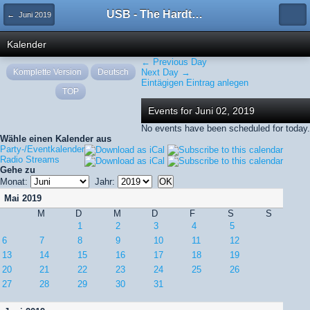
USB - The Hardtechno Family
← Juni 2019
Kalender
← Previous Day
Komplette Version
Deutsch
Next Day →
Eintägigen Eintrag anlegen
TOP
Events for Juni 02, 2019
No events have been scheduled for today.
Wähle einen Kalender aus
Party-/Eventkalender
Radio Streams
Gehe zu
Monat:
Jahr:
Mai 2019
M
D
M
D
F
S
S
1
2
3
4
5
6
7
8
9
10
11
12
13
14
15
16
17
18
19
20
21
22
23
24
25
26
27
28
29
30
31