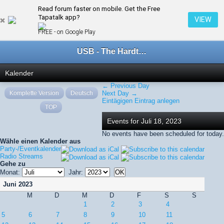
Read forum faster on mobile. Get the Free
← Juli 2023
Tapatalk app?
VIEW
FREE - on Google Play
USB - The Hardtechno Family
Kalender
← Previous Day
Komplette Version
Deutsch
Next Day →
Eintägigen Eintrag anlegen
TOP
Events for Juli 18, 2023
No events have been scheduled for today.
Wähle einen Kalender aus
Party-/Eventkalender
Radio Streams
Gehe zu
Monat:
Jahr:
Juni 2023
M
D
M
D
F
S
S
1
2
3
4
5
6
7
8
9
10
11