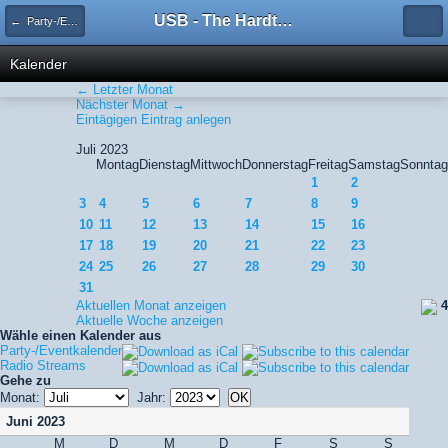
USB - The Hardtechno Family
← Party-/Eventkalender
Kalender
← Letzter Monat
Nächster Monat →
Eintägigen Eintrag anlegen
Juli 2023
Montag
Dienstag
Mittwoch
Donnerstag
Freitag
Samstag
Sonntag
1
2
3
4
5
6
7
8
9
10
11
12
13
14
15
16
17
18
19
20
21
22
23
24
25
26
27
28
29
30
31
Aktuellen Monat anzeigen
4
Aktuelle Woche anzeigen
Wähle einen Kalender aus
Party-/Eventkalender
Radio Streams
Gehe zu
Monat:
Jahr:
Juni 2023
M
D
M
D
F
S
S