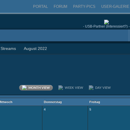
PORTAL
FORUM
PARTY-PICS
USER-GALERIE
- USB-Partner (Interessiert?) -
 Streams
August 2022
MONTH VIEW
WEEK VIEW
DAY VIEW
ittwoch
Donnerstag
Freitag
4
5