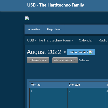
USB - The Hardtechno Family
Anmelden
Registrieren
USB - The Hardtechno Family
Calendar
Radio
August 2022
in
Radio Streams
← letzter monat
nächster monat →
Gehe zu
Montag
Dienstag
M
1
2
3