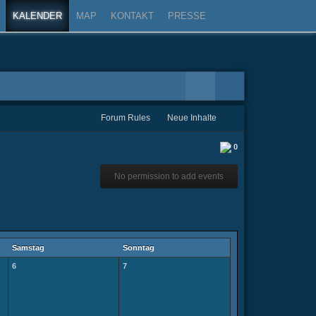
KALENDER
MAP
KONTAKT
PRESSE
Forum Rules
Neue Inhalte
0
No permission to add events
Samstag
Sonntag
6
7