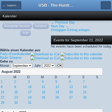
USB - The Hardtechno Family
← September 2022
Kalender
← Previous Day
Komplette Version
Deutsch
Next Day →
Eintägigen Eintrag anlegen
TOP
Events for September 21, 2022
No events have been scheduled for today.
Wähle einen Kalender aus
Party-/Eventkalender
Radio Streams
Gehe zu
Monat:
Jahr:
August 2022
M
D
M
D
F
S
S
1
2
3
4
5
6
7
8
9
10
11
12
13
14
15
16
17
18
19
20
21
22
23
24
25
26
27
28
29
30
31