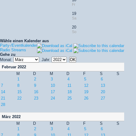
Fr
19
Sa
20
So
Wähle einen Kalender aus
Party-/Eventkalender
Radio Streams
Gehe zu
Monat:
Jahr:
Februar 2022
M
D
M
D
F
S
S
1
2
3
4
5
6
7
8
9
10
11
12
13
14
15
16
17
18
19
20
21
22
23
24
25
26
27
28
März 2022
M
D
M
D
F
S
S
1
2
3
4
5
6
7
8
9
10
11
12
13