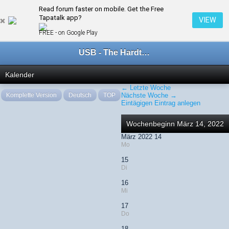
Read forum faster on mobile. Get the Free
← März 2022
Tapatalk app?
VIEW
FREE - on Google Play
USB - The Hardtechno Family
Kalender
← Letzte Woche
Komplette Version
Deutsch
TOP
Nächste Woche →
Eintägigen Eintrag anlegen
Wochenbeginn März 14, 2022
März 2022 14
Mo
15
Di
16
Mi
17
Do
18