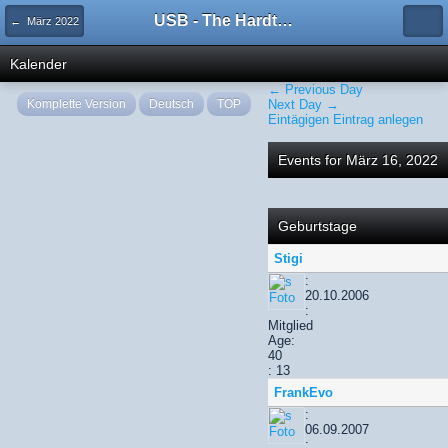
USB - The Hardtechno Family
← März 2022
Kalender
← Previous Day
Komplette Version
Deutsch
TOP
Next Day →
Eintägigen Eintrag anlegen
Events for März 16, 2022
Geburtstage
Stigi
:
20.10.2006
:
Mitglied
Age:
40
: 13
FrankEvo
:
06.09.2007
: