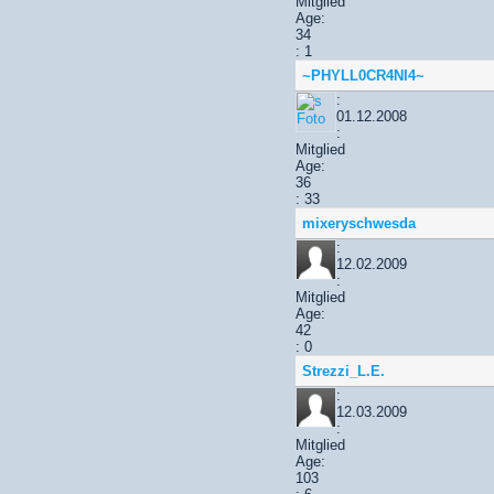
Mitglied
Age:
34
: 1
~PHYLL0CR4NI4~
:
01.12.2008
:
Mitglied
Age:
36
: 33
mixeryschwesda
:
12.02.2009
:
Mitglied
Age:
42
: 0
Strezzi_L.E.
:
12.03.2009
:
Mitglied
Age:
103