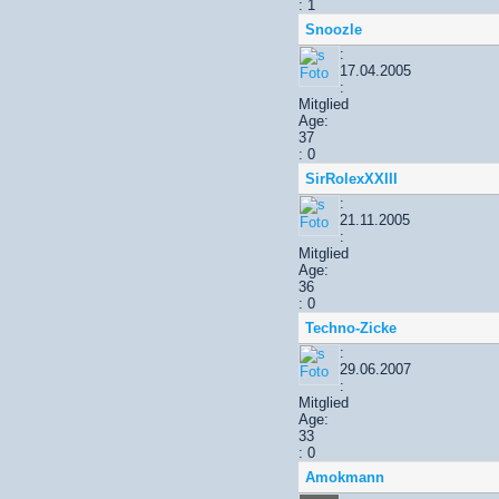
: 1
Snoozle
:
17.04.2005
:
Mitglied
Age:
37
: 0
SirRolexXXIII
:
21.11.2005
:
Mitglied
Age:
36
: 0
Techno-Zicke
:
29.06.2007
:
Mitglied
Age:
33
: 0
Amokmann