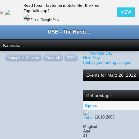
Read forum faster on mobile. Get the Free
← März 2022
Tapatalk app?
VIEW
FREE - on Google Play
USB - The Hardtechno Family
Kalender
← Previous Day
Komplette Version
Deutsch
TOP
Next Day →
Eintägigen Eintrag anlegen
Events for März 28, 2022
Geburtstage
Spexx
:
19.10.2003
:
Mitglied
Age:
41