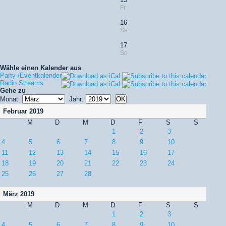
Fr
16
Sa
17
So
Wähle einen Kalender aus
Party-/Eventkalender
Radio Streams
Gehe zu
Monat:
Jahr:
Februar 2019
M
D
M
D
F
S
S
1
2
3
4
5
6
7
8
9
10
11
12
13
14
15
16
17
18
19
20
21
22
23
24
25
26
27
28
März 2019
M
D
M
D
F
S
S
1
2
3
4
5
6
7
8
9
10