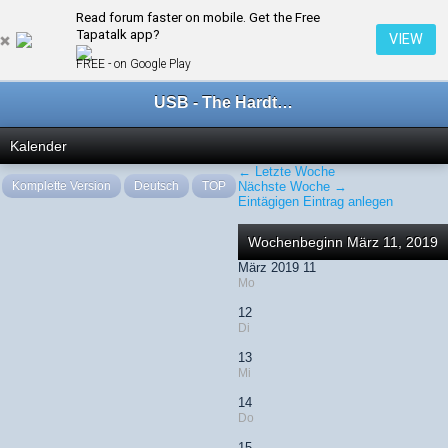
Read forum faster on mobile. Get the Free
← März 2019
Tapatalk app?
VIEW
FREE - on Google Play
USB - The Hardtechno Family
Kalender
← Letzte Woche
Komplette Version
Deutsch
TOP
Nächste Woche →
Eintägigen Eintrag anlegen
Wochenbeginn März 11, 2019
März 2019 11
Mo
12
Di
13
Mi
14
Do
15