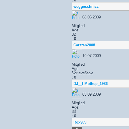
: 0
weggeschnizz
:
08.05.2009
:
Mitglied
Age:
32
: 0
Carsten2008
:
19.07.2009
:
Mitglied
Age:
Not available
: 0
DJ__I-Mothep_1986
:
03.09.2009
:
Mitglied
Age:
33
: 0
Roxy09
: