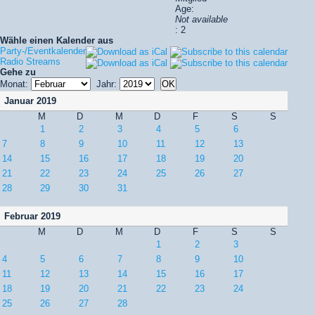
Age:
Not available
: 2
Wähle einen Kalender aus
Party-/Eventkalender
Radio Streams
Gehe zu
Monat:
Jahr:
Januar 2019
M
D
M
D
F
S
S
1
2
3
4
5
6
7
8
9
10
11
12
13
14
15
16
17
18
19
20
21
22
23
24
25
26
27
28
29
30
31
Februar 2019
M
D
M
D
F
S
S
1
2
3
4
5
6
7
8
9
10
11
12
13
14
15
16
17
18
19
20
21
22
23
24
25
26
27
28