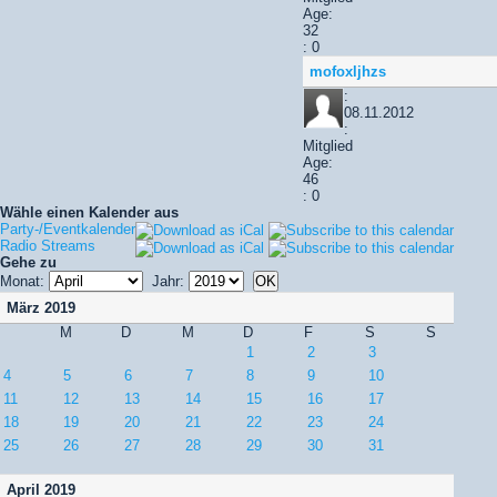
Age:
32
: 0
mofoxljhzs
:
08.11.2012
:
Mitglied
Age:
46
: 0
Wähle einen Kalender aus
Party-/Eventkalender
Radio Streams
Gehe zu
Monat:
Jahr:
März 2019
M
D
M
D
F
S
S
1
2
3
4
5
6
7
8
9
10
11
12
13
14
15
16
17
18
19
20
21
22
23
24
25
26
27
28
29
30
31
April 2019