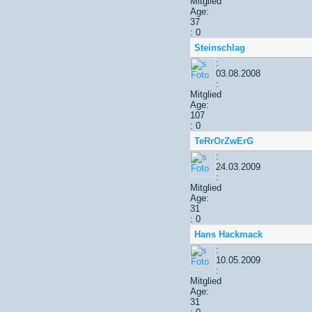
Mitglied
Age:
37
: 0
Steinschlag
:
03.08.2008
:
Mitglied
Age:
107
: 0
TeRrOrZwErG
:
24.03.2009
:
Mitglied
Age:
31
: 0
Hans Hackmack
:
10.05.2009
:
Mitglied
Age:
31