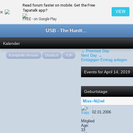
Read forum faster on mobile. Get the Free
← April 2019
Tapatalk app?
VIEW
FREE - on Google Play
USB - The Hardtechno Family
Kalender
← Previous Day
Komplette Version
Deutsch
TOP
Next Day →
Eintägigen Eintrag anlegen
Events for April 14, 2019
Geburtstage
Miss~N@wI
:
02.01.2006
:
Mitglied
Age:
33