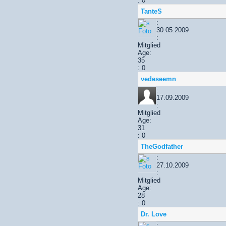
: 0
TanteS
:
30.05.2009
:
Mitglied
Age:
35
: 0
vedeseemn
:
17.09.2009
:
Mitglied
Age:
31
: 0
TheGodfather
:
27.10.2009
:
Mitglied
Age:
28
: 0
Dr. Love
: