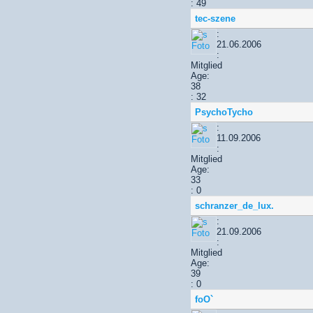
: 49
tec-szene
:
21.06.2006
:
Mitglied
Age:
38
: 32
PsychoTycho
:
11.09.2006
:
Mitglied
Age:
33
: 0
schranzer_de_lux.
:
21.09.2006
:
Mitglied
Age:
39
: 0
foO`