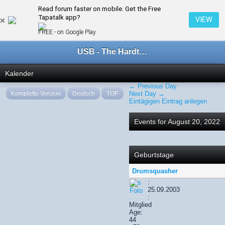
Read forum faster on mobile. Get the Free
← August 2022
Tapatalk app?
VIEW
FREE - on Google Play
USB - The Hardtechno Family
Kalender
← Previous Day
Komplette Version
Deutsch
TOP
Next Day →
Eintägigen Eintrag anlegen
Events for August 20, 2022
Geburtstage
Drumsquasher
:
25.09.2003
:
Mitglied
Age:
44