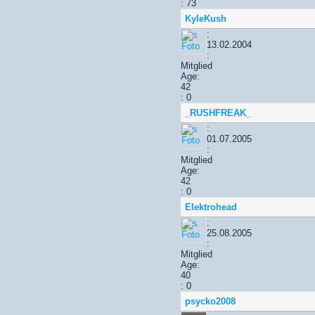
: 73
KyleKush
:
13.02.2004
:
Mitglied
Age:
42
: 0
_RUSHFREAK_
:
01.07.2005
:
Mitglied
Age:
42
: 0
Elektrohead
:
25.08.2005
:
Mitglied
Age:
40
: 0
psycko2008