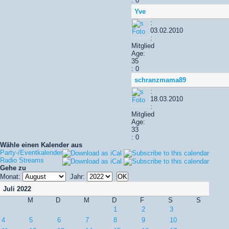
: 0
Yve
:
03.02.2010
:
Mitglied
Age:
35
: 0
schranzmama89
:
18.03.2010
:
Mitglied
Age:
33
: 0
Wähle einen Kalender aus
Party-/Eventkalender
Radio Streams
Gehe zu
Monat:
Jahr:
Juli 2022
M
D
M
D
F
S
S
1
2
3
4
5
6
7
8
9
10