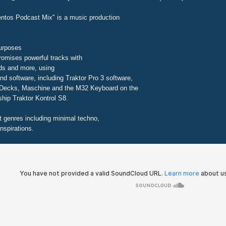
entos Podcast Mix" is a music production
purposes
romises powerful tracks with
ds and more, using
nd software, including Traktor Pro 3 software,
ecks, Maschine and the M32 Keyboard on the
ship Traktor Kontrol S8.
t genres including minimal techno,
nspirations.