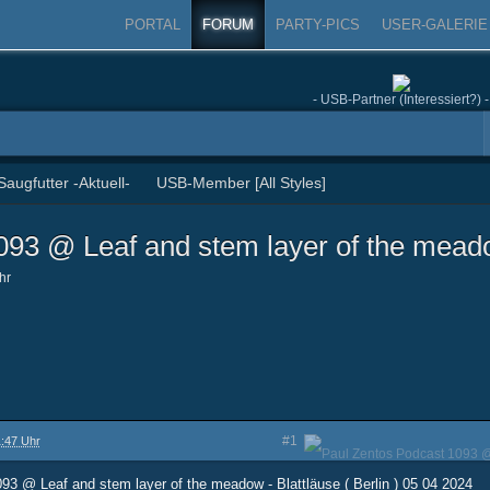
PORTAL
FORUM
PARTY-PICS
USER-GALERIE
- USB-Partner (Interessiert?) -
Saugfutter -Aktuell-
USB-Member [All Styles]
093 @ Leaf and stem layer of the meado
hr
1:47 Uhr
#1
3 @ Leaf and stem layer of the meadow - Blattläuse ( Berlin ) 05 04 2024