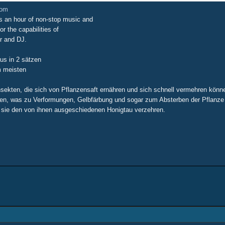
com
es an hour of non-stop music and
r the capabilities of
r and DJ.
us in 2 sätzen
m meisten
Insekten, die sich von Pflanzensaft ernähren und sich schnell vermehren könn
zen, was zu Verformungen, Gelbfärbung und sogar zum Absterben der Pflanze
m sie den von ihnen ausgeschiedenen Honigtau verzehren.