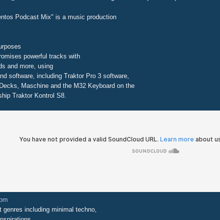
entos Podcast Mix" is a music production
purposes
romises powerful tracks with
ds and more, using
nd software, including Traktor Pro 3 software,
ecks, Maschine and the M32 Keyboard on the
ship Traktor Kontrol S8.
com
t genres including minimal techno,
nspirations.