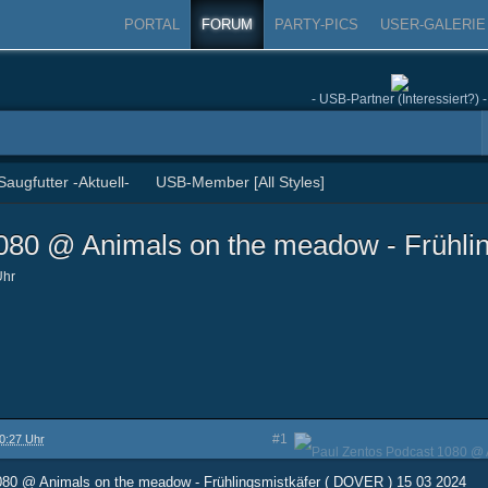
PORTAL
FORUM
PARTY-PICS
USER-GALERIE
- USB-Partner (Interessiert?) -
Saugfutter -Aktuell-
USB-Member [All Styles]
080 @ Animals on the meadow - Frühli
Uhr
10:27 Uhr
#1
080 @ Animals on the meadow - Frühlingsmistkäfer ( DOVER ) 15 03 2024