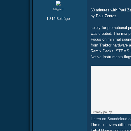
Mitglied
60 minutes with Paul Z
by Paul Zentos,
1.315 Beiträge
solely for promotional 
was created. The mix p
Focus on minimal soun
from Traktor hardware a
Remix Decks, STEMS D
Native Instruments flag
Listen on Soundcloud.
The mix covers differen
Tribal House and other i