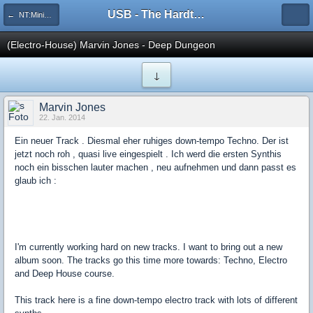
USB - The Hardtechno Family
← NT:Minimal-House-DnB
(Electro-House) Marvin Jones - Deep Dungeon
↓
Marvin Jones
22. Jan. 2014
Ein neuer Track . Diesmal eher ruhiges down-tempo Techno. Der ist
jetzt noch roh , quasi live eingespielt . Ich werd die ersten Synthis
noch ein bisschen lauter machen , neu aufnehmen und dann passt es
glaub ich :
I'm currently working hard on new tracks. I want to bring out a new
album soon. The tracks go this time more towards: Techno, Electro
and Deep House course.
This track here is a fine down-tempo electro track with lots of different