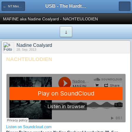
USB - The Hardtechno Family
← NT:Minimal-House-DnB
MAFINE aka Nadine Coalyard - NACHTEULODIEN
↓
Nadine Coalyard
28. Sep. 2013
NACHTEULODIEN
Listen on Soundcloud.com