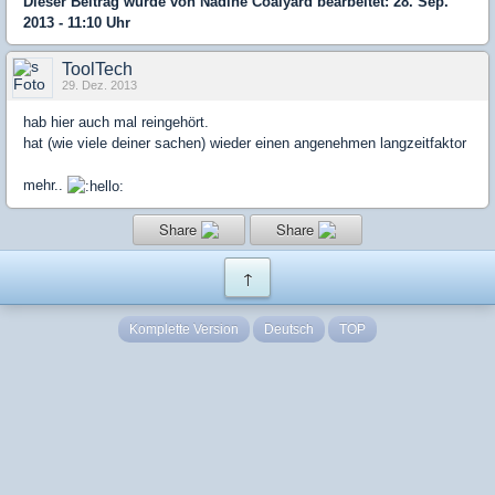
Dieser Beitrag wurde von
Nadine Coalyard
bearbeitet: 28. Sep.
2013 - 11:10 Uhr
ToolTech
29. Dez. 2013
hab hier auch mal reingehört.
hat (wie viele deiner sachen) wieder einen angenehmen langzeitfaktor
mehr..
Share
Share
↑
Komplette Version
Deutsch
TOP