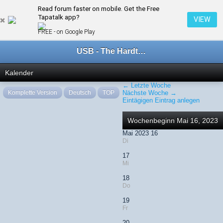
Read forum faster on mobile. Get the Free
← Mai 2023
Tapatalk app?
VIEW
FREE - on Google Play
USB - The Hardtechno Family
Kalender
← Letzte Woche
Komplette Version
Deutsch
TOP
Nächste Woche →
Eintägigen Eintrag anlegen
Wochenbeginn Mai 16, 2023
Mai 2023 16
Di
17
Mi
18
Do
19
Fr
20