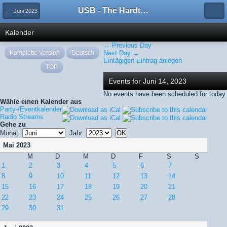
USB - The Hardtechno Family
← Juni 2023
Kalender
← Previous Day
Komplette Version
Deutsch
Next Day →
Eintägigen Eintrag anlegen
TOP
Events for Juni 14, 2023
No events have been scheduled for today.
Wähle einen Kalender aus
Party-/Eventkalender
Radio Streams
Gehe zu
Monat:
Jahr:
Mai 2023
M
D
M
D
F
S
S
1
2
3
4
5
6
7
8
9
10
11
12
13
14
15
16
17
18
19
20
21
22
23
24
25
26
27
28
29
30
31