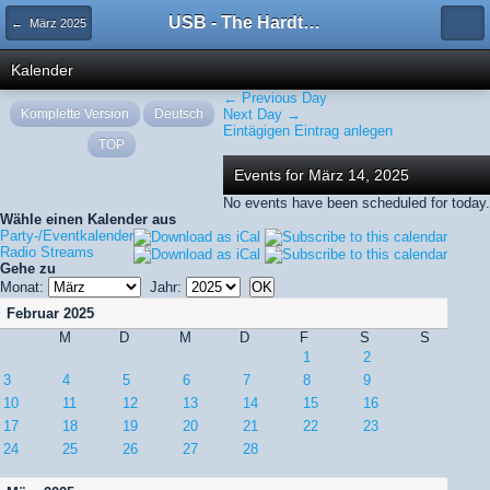
USB - The Hardtechno Family
← März 2025
Kalender
← Previous Day
Komplette Version
Deutsch
Next Day →
Eintägigen Eintrag anlegen
TOP
Events for März 14, 2025
No events have been scheduled for today.
Wähle einen Kalender aus
Party-/Eventkalender
Radio Streams
Gehe zu
Monat:
Jahr:
Februar 2025
M
D
M
D
F
S
S
1
2
3
4
5
6
7
8
9
10
11
12
13
14
15
16
17
18
19
20
21
22
23
24
25
26
27
28