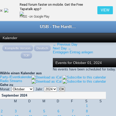
Read forum faster on mobile. Get the Free
← Oktober 2024
Tapatalk app?
VIEW
FREE - on Google Play
USB - The Hardtechno Family
Kalender
← Previous Day
Komplette Version
Deutsch
Next Day →
Eintägigen Eintrag anlegen
TOP
Events for Oktober 01, 2024
No events have been scheduled for today.
Wähle einen Kalender aus
Party-/Eventkalender
Radio Streams
Gehe zu
Monat:
Jahr:
September 2024
M
D
M
D
F
S
S
1
2
3
4
5
6
7
8