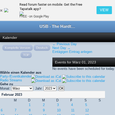
Read forum faster on mobile. Get the Free
← März 2023
Tapatalk app?
VIEW
FREE - on Google Play
USB - The Hardtechno Family
Kalender
← Previous Day
Komplette Version
Deutsch
Next Day →
Eintägigen Eintrag anlegen
TOP
Events for März 01, 2023
No events have been scheduled for today.
Wähle einen Kalender aus
Party-/Eventkalender
Radio Streams
Gehe zu
Monat:
Jahr:
Februar 2023
M
D
M
D
F
S
S
1
2
3
4
5
6
7
8
9
10
11
12