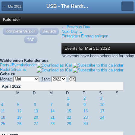
USB - The Hardtechno Family
← Mai 2022
Kalender
← Previous Day
Komplette Version
Deutsch
Next Day →
Eintägigen Eintrag anlegen
TOP
Events for Mai 31, 2022
No events have been scheduled for today.
Wähle einen Kalender aus
Party-/Eventkalender
Radio Streams
Gehe zu
Monat:
Jahr:
April 2022
M
D
M
D
F
S
S
1
2
3
4
5
6
7
8
9
10
11
12
13
14
15
16
17
18
19
20
21
22
23
24
25
26
27
28
29
30