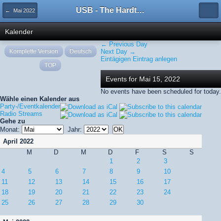
USB - The Hardtechno Family
← Mai 2022
Kalender
← Previous Day
Komplette Version
Deutsch
Next Day →
Eintägigen Eintrag anlegen
TOP
Events for Mai 15, 2022
No events have been scheduled for today.
Wähle einen Kalender aus
Party-/Eventkalender
Radio Streams
Gehe zu
Monat:
Jahr:
April 2022
M
D
M
D
F
S
S
1
2
3
4
5
6
7
8
9
10
11
12
13
14
15
16
17
18
19
20
21
22
23
24
25
26
27
28
29
30