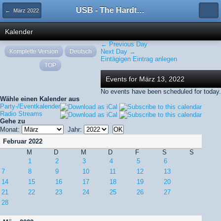
USB - The Hardtechno Family
← März 2022
Kalender
← Previous Day
Komplette Version
Deutsch
Next Day →
Eintägigen Eintrag anlegen
TOP
Events for März 13, 2022
No events have been scheduled for today.
Wähle einen Kalender aus
Party-/Eventkalender
Radio Streams
Gehe zu
Monat:
Jahr:
Februar 2022
M
D
M
D
F
S
S
1
2
3
4
5
6
7
8
9
10
11
12
13
14
15
16
17
18
19
20
21
22
23
24
25
26
27
28