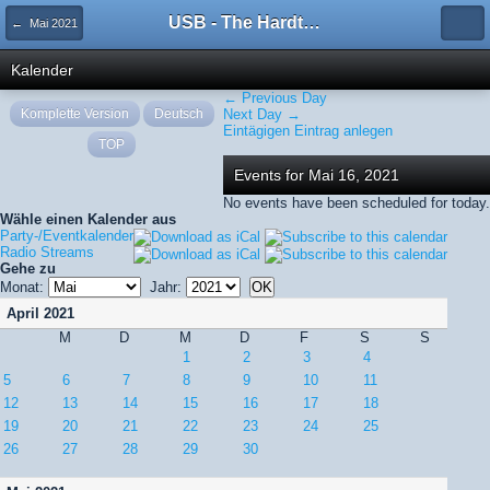
USB - The Hardtechno Family
← Mai 2021
Kalender
← Previous Day
Komplette Version
Deutsch
Next Day →
Eintägigen Eintrag anlegen
TOP
Events for Mai 16, 2021
No events have been scheduled for today.
Wähle einen Kalender aus
Party-/Eventkalender
Radio Streams
Gehe zu
Monat:
Jahr:
April 2021
M
D
M
D
F
S
S
1
2
3
4
5
6
7
8
9
10
11
12
13
14
15
16
17
18
19
20
21
22
23
24
25
26
27
28
29
30