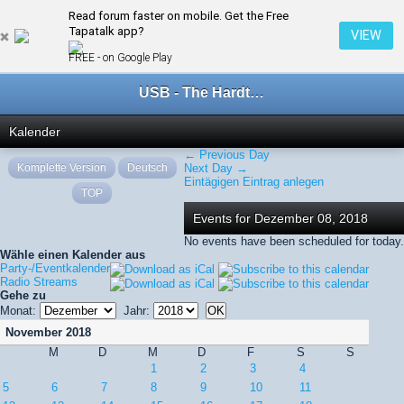
Read forum faster on mobile. Get the Free
← Dezember 2018
Tapatalk app?
VIEW
FREE - on Google Play
USB - The Hardtechno Family
Kalender
← Previous Day
Komplette Version
Deutsch
Next Day →
Eintägigen Eintrag anlegen
TOP
Events for Dezember 08, 2018
No events have been scheduled for today.
Wähle einen Kalender aus
Party-/Eventkalender
Radio Streams
Gehe zu
Monat:
Jahr:
November 2018
M
D
M
D
F
S
S
1
2
3
4
5
6
7
8
9
10
11