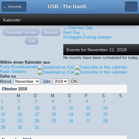
USB - The Hardtechno Family
← November 2018
Kalender
← Previous Day
Komplette Version
Deutsch
Next Day →
Eintägigen Eintrag anlegen
TOP
Events for November 21, 2018
No events have been scheduled for today.
Wähle einen Kalender aus
Party-/Eventkalender
Radio Streams
Gehe zu
Monat:
Jahr:
Oktober 2018
M
D
M
D
F
S
S
1
2
3
4
5
6
7
8
9
10
11
12
13
14
15
16
17
18
19
20
21
22
23
24
25
26
27
28
29
30
31