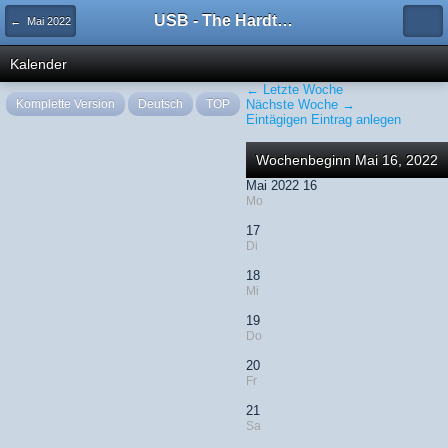
USB - The Hardtechno Family
← Mai 2022
Kalender
← Letzte Woche
Komplette Version
Deutsch
TOP
Nächste Woche →
Eintägigen Eintrag anlegen
Wochenbeginn Mai 16, 2022
Mai 2022 16
Mo
17
Di
18
Mi
19
Do
20
Fr
21
Sa