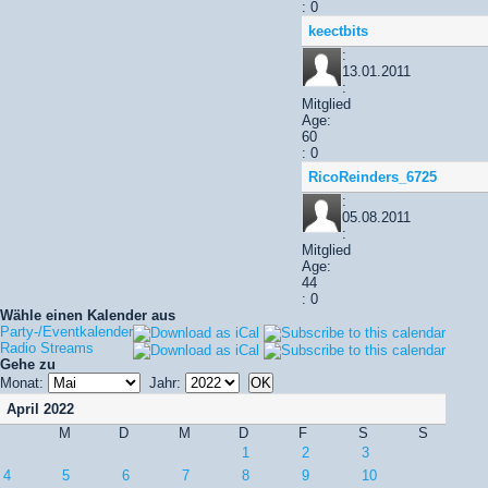
: 0
keectbits
:
13.01.2011
:
Mitglied
Age:
60
: 0
RicoReinders_6725
:
05.08.2011
:
Mitglied
Age:
44
: 0
Wähle einen Kalender aus
Party-/Eventkalender
Radio Streams
Gehe zu
Monat:
Jahr:
April 2022
M
D
M
D
F
S
S
1
2
3
4
5
6
7
8
9
10