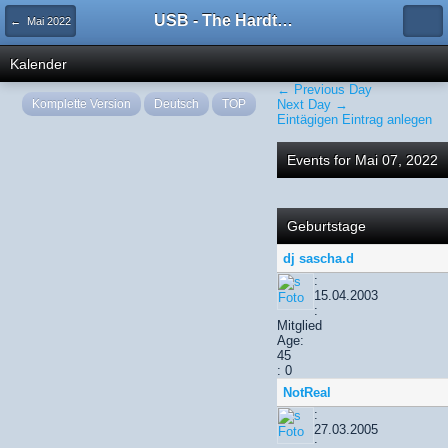
USB - The Hardtechno Family
← Mai 2022
Kalender
← Previous Day
Komplette Version
Deutsch
TOP
Next Day →
Eintägigen Eintrag anlegen
Events for Mai 07, 2022
Geburtstage
dj sascha.d
:
15.04.2003
:
Mitglied
Age:
45
: 0
NotReal
:
27.03.2005
: