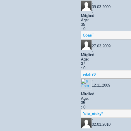
:
09.03.2009
:
Mitglied
Age:
35
: 0
CoasT
:
27.03.2009
:
Mitglied
Age:
37
: 0
vitali70
:
12.11.2009
:
Mitglied
Age:
35
: 0
*die_nicky*
:
02.01.2010
: