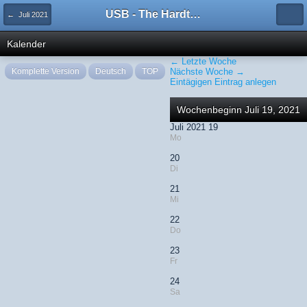
USB - The Hardtechno Family
← Juli 2021
Kalender
← Letzte Woche
Komplette Version
Deutsch
TOP
Nächste Woche →
Eintägigen Eintrag anlegen
Wochenbeginn Juli 19, 2021
Juli 2021 19
Mo
20
Di
21
Mi
22
Do
23
Fr
24
Sa