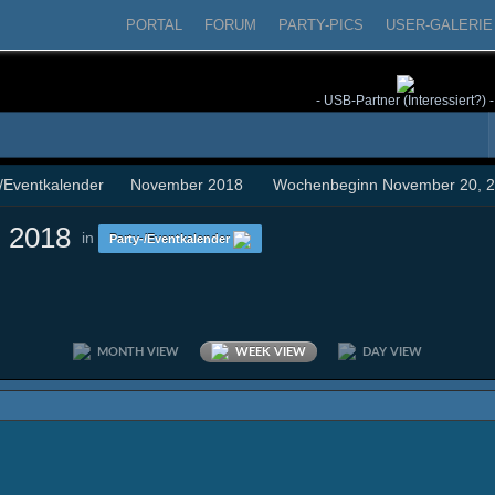
PORTAL
FORUM
PARTY-PICS
USER-GALERIE
- USB-Partner (Interessiert?) -
-/Eventkalender
November 2018
Wochenbeginn November 20, 
 2018
in
Party-/Eventkalender
MONTH VIEW
WEEK VIEW
DAY VIEW