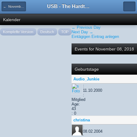
USB - The Hardtechno Family
← November 2018
Kalender
← Previous Day
Komplette Version
Deutsch
TOP
Next Day →
Eintägigen Eintrag anlegen
Events for November 08, 2018
Geburtstage
Audio_Junkie
:
11.10.2000
:
Mitglied
Age:
43
: 0
christina
:
08.02.2004
: