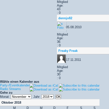
Mitglied
Age:
43
: 0
dennjo82
:
05.08.2010
:
Mitglied
Age:
36
: 0
Freaky Freak
:
17.11.2011
:
Mitglied
Age:
30
: 0
Wähle einen Kalender aus
Party-/Eventkalender
Radio Streams
Gehe zu
Monat:
Jahr:
Oktober 2018
M
D
M
D
F
S
S