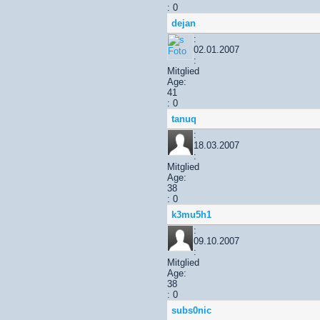
: 0
dejan
:
02.01.2007
:
Mitglied
Age:
41
: 0
tanuq
:
18.03.2007
:
Mitglied
Age:
38
: 0
k3mu5h1
:
09.10.2007
:
Mitglied
Age:
38
: 0
subs0nic