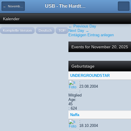
USB - The Hardtechno Family
← November 2025
Kalender
← Previous Day
Komplette Version
Deutsch
TOP
Next Day →
Eintägigen Eintrag anlegen
Events for November 20, 2025
Geburtstage
UNDERGROUNDSTAR
:
23.08.2004
:
Mitglied
Age:
45
: 624
Naffa
:
18.10.2004
: