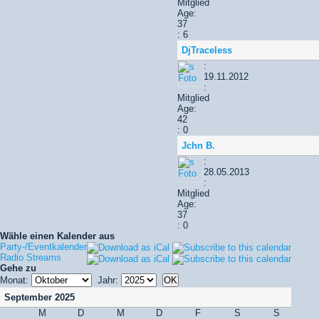
Mitglied
Age:
37
: 6
DjTraceless
:
19.11.2012
:
Mitglied
Age:
42
: 0
Jchn B.
:
28.05.2013
:
Mitglied
Age:
37
: 0
Wähle einen Kalender aus
Party-/Eventkalender
Radio Streams
Gehe zu
Monat:
Jahr:
September 2025
M
D
M
D
F
S
S