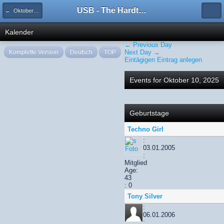
USB - The Hardtechno Family
← Oktober 2025
Kalender
← Previous Day
Komplette Version
Deutsch
TOP
Next Day →
Eintägigen Eintrag anlegen
Events for Oktober 10, 2025
Geburtstage
Techno Girl
:
03.01.2005
:
Mitglied
Age:
43
: 0
Tony Silver
:
06.01.2006
: