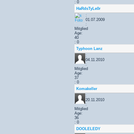
: 0
HaRdsTyLe0r
:
01.07.2009
:
Mitglied
Age:
40
: 0
Typhoon Lanz
:
04.11.2010
:
Mitglied
Age:
37
: 0
Komakeller
:
20.11.2010
:
Mitglied
Age:
36
: 0
DOOLELEDY