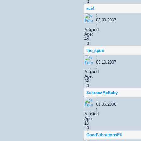
: 0
acid
:
08.09.2007
:
Mitglied
Age:
48
: 0
the_spun
:
05.10.2007
:
Mitglied
Age:
39
: 0
SchranzMeBaby
:
01.05.2008
:
Mitglied
Age:
18
: 0
GoodVibrationsFU