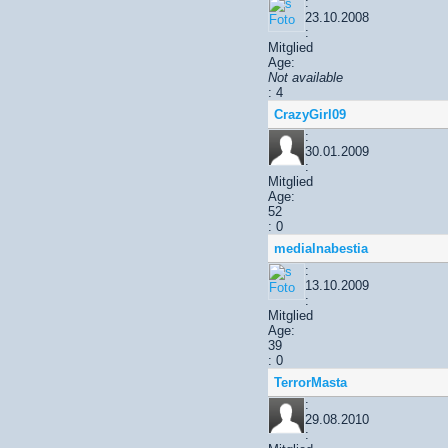
:
23.10.2008
:
Mitglied
Age:
Not available
: 4
CrazyGirl09
:
30.01.2009
:
Mitglied
Age:
52
: 0
medialnabestia
:
13.10.2009
:
Mitglied
Age:
39
: 0
TerrorMasta
:
29.08.2010
: