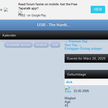
Read forum faster on mobile. Get the Free
← März 2025
Tapatalk app?
VIEW
FREE - on Google Play
USB - The Hardtechno Family
Kalender
← Previous Day
Komplette Version
Deutsch
TOP
Next Day →
Eintägigen Eintrag anlegen
Events for März 26, 2025
Geburtstage
dick
:
15.05.2005
:
Mitglied
Age:
43