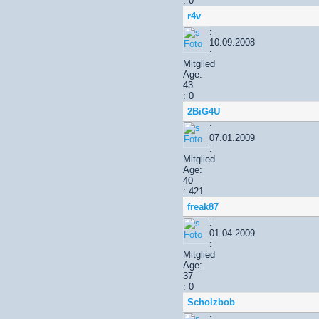
: 0
r4v
:
10.09.2008
:
Mitglied
Age:
43
: 0
2BiG4U
:
07.01.2009
:
Mitglied
Age:
40
: 421
freak87
:
01.04.2009
:
Mitglied
Age:
37
: 0
Scholzbob
: