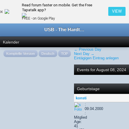
Read forum faster on mobile. Get the Free
← August 2024
Tapatalk app?
VIEW
FREE - on Google Play
USB - The Hardtechno Family
Kalender
← Previous Day
Komplette Version
Deutsch
TOP
Next Day →
Eintägigen Eintrag anlegen
Events for August 08, 2024
Geburtstage
konsti
:
09.04.2000
:
Mitglied
Age:
41