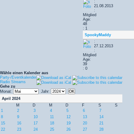
:
21.08.2013
:
Mitglied
Age:
48
: 1
SpookyMaddy
:
27.12.2013
:
Mitglied
Age:
39
: 0
Wähle einen Kalender aus
Party-/Eventkalender
Radio Streams
Gehe zu
Monat:
Jahr:
April 2024
M
D
M
D
F
S
S
1
2
3
4
5
6
7
8
9
10
11
12
13
14
15
16
17
18
19
20
21
22
23
24
25
26
27
28