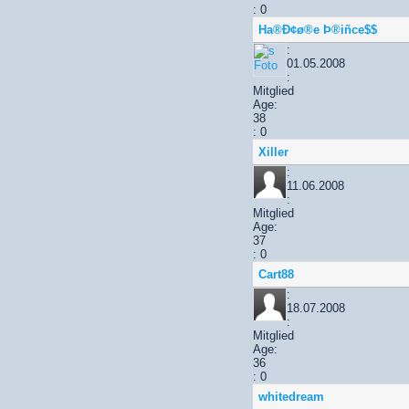
: 0
Ha®Ð¢ø®e Þ®iñce$$
:
01.05.2008
:
Mitglied
Age:
38
: 0
Xiller
:
11.06.2008
:
Mitglied
Age:
37
: 0
Cart88
:
18.07.2008
:
Mitglied
Age:
36
: 0
whitedream