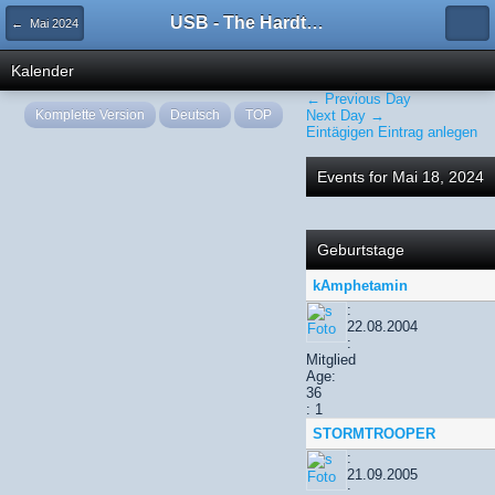
USB - The Hardtechno Family
← Mai 2024
Kalender
← Previous Day
Komplette Version
Deutsch
TOP
Next Day →
Eintägigen Eintrag anlegen
Events for Mai 18, 2024
Geburtstage
kAmphetamin
:
22.08.2004
:
Mitglied
Age:
36
: 1
STORMTROOPER
:
21.09.2005
: